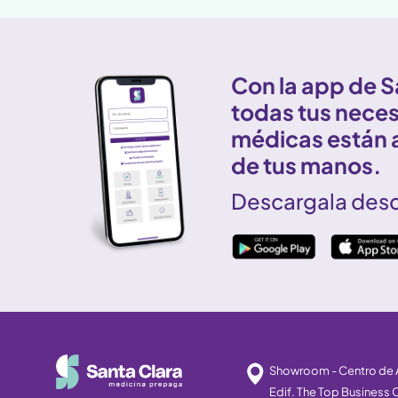
Con la app de S
todas tus nece
médicas están 
de tus manos.
Descargala des
Showroom - Centro de A
Edif. The Top Business C