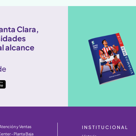
anta Clara,
sidades
al alcance
de
tención y Ventas
INSTITUCIONAL
enter - Planta Baja