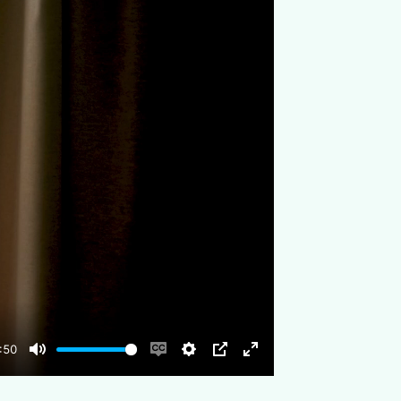
:50
Mute
Enable
Settings
PIP
Enter
captions
fullscreen